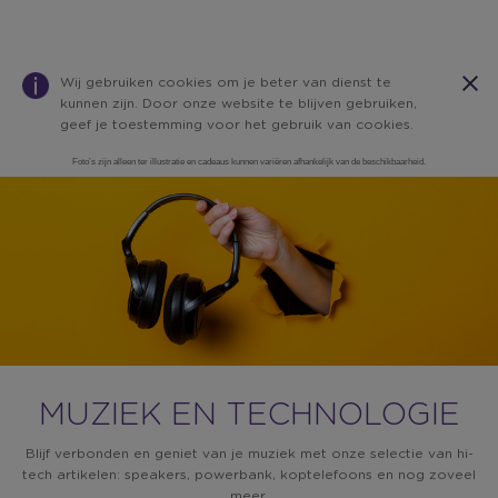
Wij gebruiken cookies om je beter van dienst te
kunnen zijn. Door onze website te blijven gebruiken,
geef je toestemming voor het gebruik van cookies.
Foto’s zijn alleen ter illustratie en cadeaus kunnen variëren afhankelijk van de beschikbaarheid.
Warning:
Success:
Password
changed
successfully!
MUZIEK EN TECHNOLOGIE
Blijf verbonden en geniet van je muziek met onze selectie van hi-
tech artikelen: speakers, powerbank, koptelefoons en nog zoveel
meer.