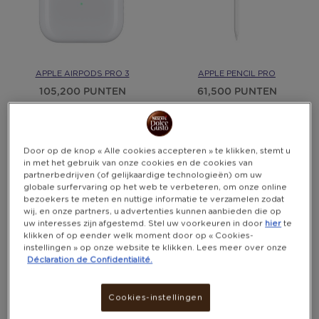
APPLE AIRPODS PRO 3
APPLE PENCIL PRO
105,200 PUNTEN
61,500 PUNTEN
Door op de knop « Alle cookies accepteren » te klikken, stemt u
in met het gebruik van onze cookies en de cookies van
partnerbedrijven (of gelijkaardige technologieën) om uw
globale surfervaring op het web te verbeteren, om onze online
bezoekers te meten en nuttige informatie te verzamelen zodat
wij, en onze partners, u advertenties kunnen aanbieden die op
uw interesses zijn afgestemd. Stel uw voorkeuren in door
hier
te
klikken of op eender welk moment door op « Cookies-
instellingen » op onze website te klikken. Lees meer over onze
Déclaration de Confidentialité.
Cookies-instellingen
APPLE WATCH SE 3 GPS
CHOETECH B695 POWERBANK