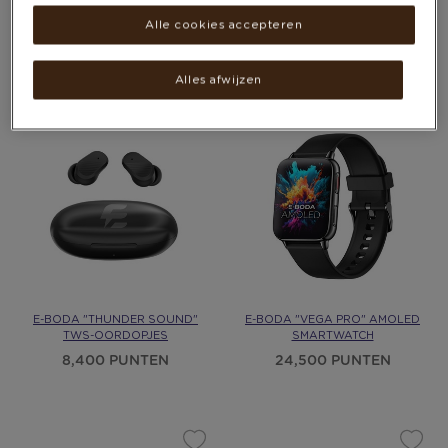
ALUMINIUM − SPORTBANDJE
VAN 10.000MAH
Alle cookies accepteren
11,000 PUNTEN
Meer opties beschikbaar
112,800 - 112,800
PUNTEN
Alles afwijzen
E-BODA "THUNDER SOUND"
E-BODA "VEGA PRO" AMOLED
TWS-OORDOPJES
SMARTWATCH
8,400 PUNTEN
24,500 PUNTEN