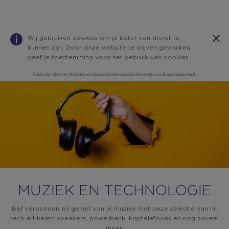
Wij gebruiken cookies om je beter van dienst te
kunnen zijn. Door onze website te blijven gebruiken,
geef je toestemming voor het gebruik van cookies.
Foto’s zijn alleen ter illustratie en cadeaus kunnen variëren afhankelijk van de beschikbaarheid.
Warning:
Success:
Password
changed
successfully!
MUZIEK EN TECHNOLOGIE
Blijf verbonden en geniet van je muziek met onze selectie van hi-
tech artikelen: speakers, powerbank, koptelefoons en nog zoveel
meer.