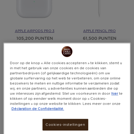
APPLE AIRPODS PRO 3
APPLE PENCIL PRO
105,200 PUNTEN
61,500 PUNTEN
Door op de knop « Alle cookies accepteren » te klikken, stemt u
in met het gebruik van onze cookies en de cookies van
partnerbedrijven (of gelijkaardige technologieën) om uw
globale surfervaring op het web te verbeteren, om onze online
bezoekers te meten en nuttige informatie te verzamelen zodat
wij, en onze partners, u advertenties kunnen aanbieden die op
uw interesses zijn afgestemd. Stel uw voorkeuren in door
hier
te
klikken of op eender welk moment door op « Cookies-
instellingen » op onze website te klikken. Lees meer over onze
Déclaration de Confidentialité.
Cookies-instellingen
APPLE WATCH SE 3 GPS
CHOETECH B695 POWERBANK