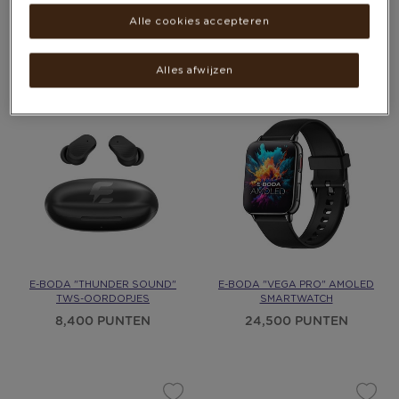
ALUMINIUM − SPORTBANDJE
VAN 10.000MAH
Alle cookies accepteren
11,000 PUNTEN
Meer opties beschikbaar
112,800 - 112,800
PUNTEN
Alles afwijzen
E-BODA "THUNDER SOUND"
E-BODA "VEGA PRO" AMOLED
TWS-OORDOPJES
SMARTWATCH
8,400 PUNTEN
24,500 PUNTEN