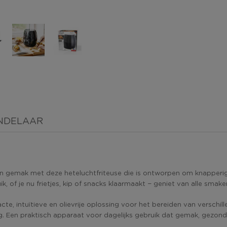
NDELAAR
 gemak met deze heteluchtfriteuse die is ontworpen om knapperige
k, of je nu frietjes, kip of snacks klaarmaakt − geniet van alle sm
e, intuïtieve en olievrije oplossing voor het bereiden van verschill
g. Een praktisch apparaat voor dagelijks gebruik dat gemak, gezo