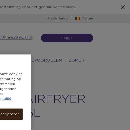
 toestemming voor het gebruik van cookies.
Nederlands
België
FÉ® DOLCE GUSTO®
Inloggen
ATIES
KOFFIEVOORDELEN
ZOMER
n onze cookies
rfervaring op
erzamelen
 afgestemd.
es-
LER AIRFRYER
tialité.
N 2,5L
accepteren