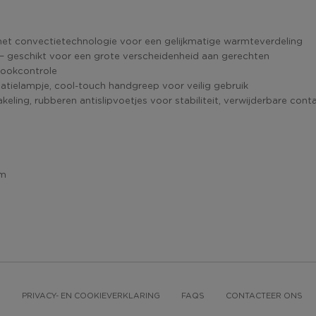
en met convectietechnologie voor een gelijkmatige warmteverdeling
− geschikt voor een grote verscheidenheid aan gerechten
kookcontrole
catielampje, cool-touch handgreep voor veilig gebruik
ling, rubberen antislipvoetjes voor stabiliteit, verwijderbare conta
cm
N
PRIVACY- EN COOKIEVERKLARING
FAQS
CONTACTEER ONS