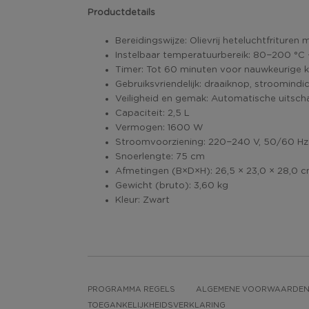
Productdetails
Bereidingswijze: Olievrij heteluchtfritur
Instelbaar temperatuurbereik: 80−200 °C 
Timer: Tot 60 minuten voor nauwkeurige 
Gebruiksvriendelijk: draaiknop, stroomindi
Veiligheid en gemak: Automatische uitschake
Capaciteit: 2,5 L
Vermogen: 1600 W
Stroomvoorziening: 220−240 V, 50/60 Hz
Snoerlengte: 75 cm
Afmetingen (B×D×H): 26,5 × 23,0 × 28,0 
Gewicht (bruto): 3,60 kg
Kleur: Zwart
PROGRAMMA REGELS
ALGEMENE VOORWAARDE
TOEGANKELIJKHEIDSVERKLARING