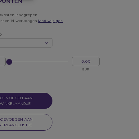
 PUNTEN
skosten inbegrepen.
innen 14 werkdagen
land wijzigen
D
D
GELIEVE
MIJN
INPUT
GELD
TE
EUR
GEVEN
VOOR
SLIDER
TOEVOEGEN AAN
WINKELMANDJE
TOEVOEGEN AAN
VERLANGLIJSTJE