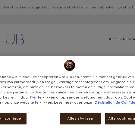
 dienst te kunnen zijn. Door onze website te blijven gebruiken, geef je
BEZOEK NESCA
IE
KEUKEN
CADEAUBONNEN
BELEVENISSEN
DON
 knop « Alle cookies accepteren » te klikken, stemt u in met het gebruik va
ies van partnerbedrijven (of gelijkaardige technologieën) om uw globale su
 verbeteren, om onze online bezoekers te meten en nuttige informatie te v
 en onze partners, u advertenties kunnen aanbieden die op uw interesses zijn
orkeuren in door
hier
te klikken of op eender welk moment door op « Cooki
AD
en » op onze website te klikken. Lees meer over onze
Déclaration de Confiden
OVE
instellingen
Alles afwijzen
Alle cookies 