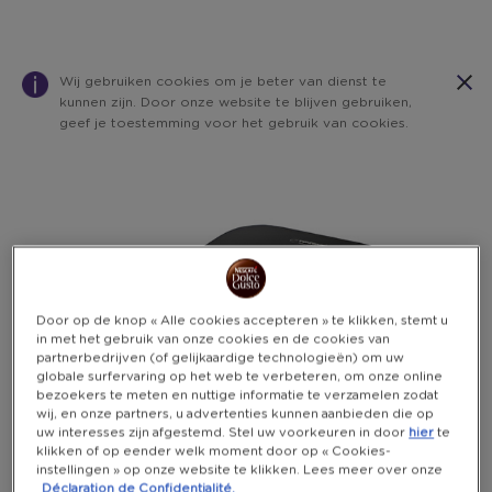
Wij gebruiken cookies om je beter van dienst te
kunnen zijn. Door onze website te blijven gebruiken,
geef je toestemming voor het gebruik van cookies.
Warning:
Success:
Password
changed
successfully!
Door op de knop « Alle cookies accepteren » te klikken, stemt u
in met het gebruik van onze cookies en de cookies van
partnerbedrijven (of gelijkaardige technologieën) om uw
globale surfervaring op het web te verbeteren, om onze online
bezoekers te meten en nuttige informatie te verzamelen zodat
wij, en onze partners, u advertenties kunnen aanbieden die op
uw interesses zijn afgestemd. Stel uw voorkeuren in door
hier
te
klikken of op eender welk moment door op « Cookies-
instellingen » op onze website te klikken. Lees meer over onze
Déclaration de Confidentialité.