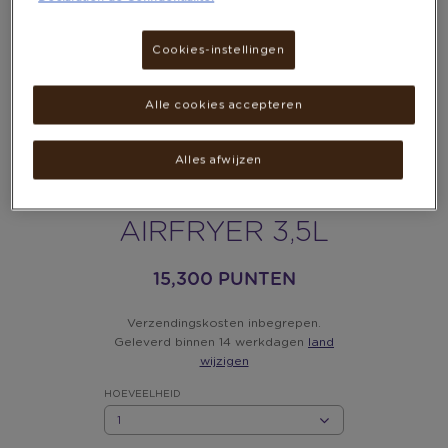
Cookies-instellingen
Alle cookies accepteren
Alles afwijzen
ESPERANZA EKA002
AIRFRYER 3,5L
15,300 PUNTEN
Verzendingskosten inbegrepen.
Geleverd binnen 14 werkdagen
land
wijzigen
HOEVEELHEID
HOEVEELHEID