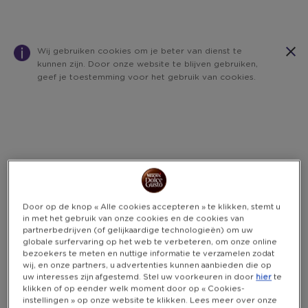
Wij gebruiken cookies om je beter van dienst te
kunnen zijn. Door onze website te blijven gebruiken,
geef je toestemming voor het gebruik van cookies.
Warning:
Success:
Password
changed
successfully!
Door op de knop « Alle cookies accepteren » te klikken, stemt u
in met het gebruik van onze cookies en de cookies van
partnerbedrijven (of gelijkaardige technologieën) om uw
globale surfervaring op het web te verbeteren, om onze online
bezoekers te meten en nuttige informatie te verzamelen zodat
wij, en onze partners, u advertenties kunnen aanbieden die op
uw interesses zijn afgestemd. Stel uw voorkeuren in door
hier
te
klikken of op eender welk moment door op « Cookies-
instellingen » op onze website te klikken. Lees meer over onze