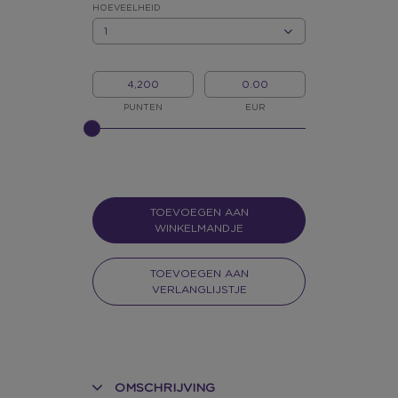
*
HOEVEELHEID
HOEVEELHEID
MIJN
MIJN
PUNTEN
GELD
PUNTEN
EUR
GELIEVE
INPUT
TE
GEVEN
VOOR
SLIDER
TOEVOEGEN AAN
WINKELMANDJE
TOEVOEGEN AAN
VERLANGLIJSTJE
OMSCHRIJVING