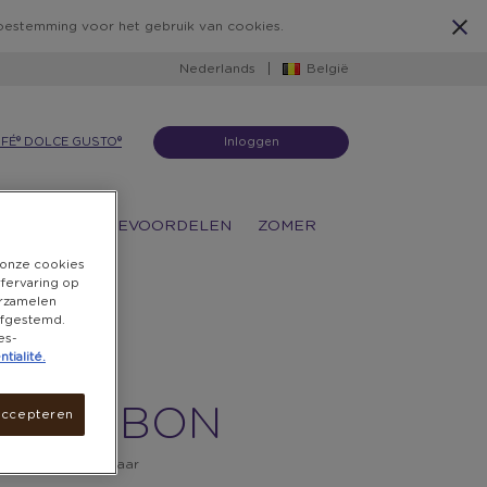
 toestemming voor het gebruik van cookies.
Nederlands
België
FÉ® DOLCE GUSTO®
Inloggen
ATIES
KOFFIEVOORDELEN
ZOMER
n onze cookies
rfervaring op
erzamelen
 afgestemd.
es-
tialité.
IDAS
DEAUBON
accepteren
n winkels inwisselbaar