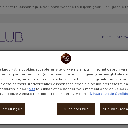
 dienst te kunnen zijn. Door onze website te blijven gebruiken, geef je
BEZOEK NESCA
IE
KEUKEN
CADEAUBONNEN
BELEVENISSEN
DON
 knop « Alle cookies accepteren » te klikken, stemt u in met het gebruik va
ies van partnerbedrijven (of gelijkaardige technologieën) om uw globale su
 verbeteren, om onze online bezoekers te meten en nuttige informatie te v
 en onze partners, u advertenties kunnen aanbieden die op uw interesses zijn
orkeuren in door
hier
te klikken of op eender welk moment door op « Cooki
en » op onze website te klikken. Lees meer over onze
Déclaration de Confiden
AD
ALLEEN PUNTEN
CA
instellingen
Alles afwijzen
Alle cookies 
Online en i