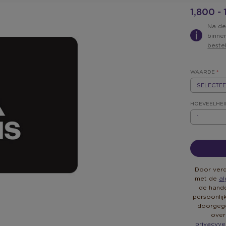
1,800 -
Na de
binne
beste
WAARDE
*
EUR
5
HOEVEELHEI
HOEVEELHEI
Door verd
met de
a
de hande
persoonli
doorgege
over
privacyve