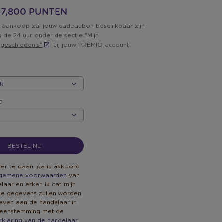
 17,800 PUNTEN
 aankoop zal jouw cadeaubon beschikbaar zijn
n de 24 uur onder de sectie
"Mijn
lgeschiedenis"
bij jouw PREMIO account
D
D
BESTEL NU
er te gaan, ga ik akkoord
lgemene voorwaarden
van
laar en erken ik dat mijn
jke gegevens zullen worden
ven aan de handelaar in
eenstemming met de
rklaring van de handelaar
.