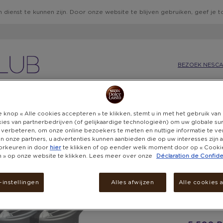
 dienst te kunnen zijn. Door onze website te blijven gebruiken, geef je
BEZOEK NESCA
IE
KEUKEN
CADEAUBONNEN
BELEVENISSEN
DON
 knop « Alle cookies accepteren » te klikken, stemt u in met het gebruik va
ies van partnerbedrijven (of gelijkaardige technologieën) om uw globale su
 verbeteren, om onze online bezoekers te meten en nuttige informatie te v
 en onze partners, u advertenties kunnen aanbieden die op uw interesses zijn
orkeuren in door
hier
te klikken of op eender welk moment door op « Cooki
en » op onze website te klikken. Lees meer over onze
Déclaration de Confiden
CO
instellingen
Alles afwijzen
Alle cookies 
SP