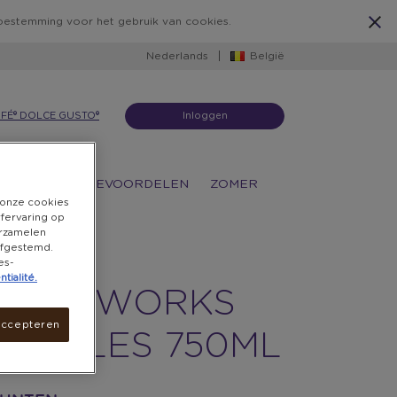
 toestemming voor het gebruik van cookies.
Nederlands
België
FÉ® DOLCE GUSTO®
Inloggen
ATIES
KOFFIEVOORDELEN
ZOMER
n onze cookies
rfervaring op
erzamelen
 afgestemd.
es-
tialité.
LOURWORKS
accepteren
ORTFLES 750ML