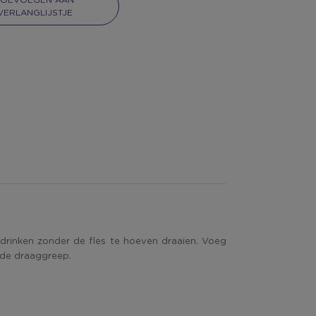
TOEVOEGEN AAN
VERLANGLIJSTJE
e drinken zonder de fles te hoeven draaien. Voeg
erde draaggreep.