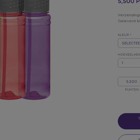
5,500 
Verzending
Geleverd b
KLEUR
*
REX.LABEL.P
REX.LABEL.
KLEUR
*
HOEVEELHEI
HOEVEELHEI
MIJN
PUNTEN
PUNTEN