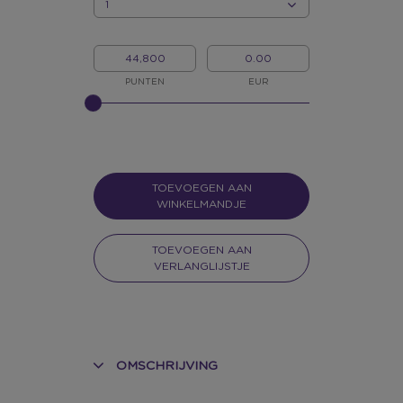
HOEVEELHEID
MIJN
MIJN
PUNTEN
GELD
PUNTEN
EUR
GELIEVE
INPUT
TE
GEVEN
VOOR
SLIDER
TOEVOEGEN AAN
WINKELMANDJE
TOEVOEGEN AAN
VERLANGLIJSTJE
OMSCHRIJVING