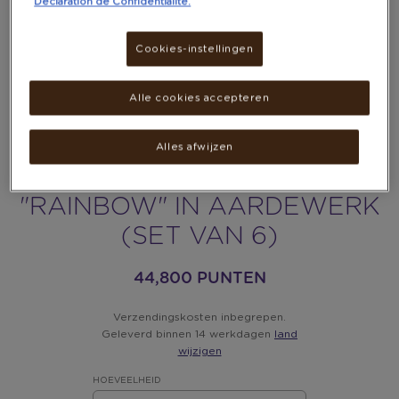
Déclaration de Confidentialité.
Cookies-instellingen
Alle cookies accepteren
Alles afwijzen
LE CREUSET DINERBORDEN
"RAINBOW" IN AARDEWERK
(SET VAN 6)
44,800 PUNTEN
Verzendingskosten inbegrepen.
Geleverd binnen 14 werkdagen
land
wijzigen
HOEVEELHEID