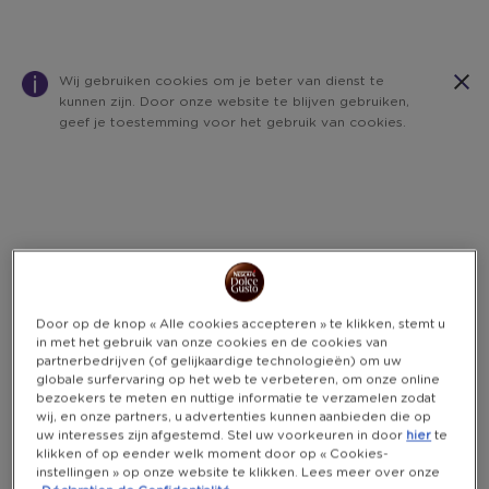
Wij gebruiken cookies om je beter van dienst te
kunnen zijn. Door onze website te blijven gebruiken,
geef je toestemming voor het gebruik van cookies.
Warning:
Success:
Password
changed
successfully!
Door op de knop « Alle cookies accepteren » te klikken, stemt u
in met het gebruik van onze cookies en de cookies van
partnerbedrijven (of gelijkaardige technologieën) om uw
globale surfervaring op het web te verbeteren, om onze online
bezoekers te meten en nuttige informatie te verzamelen zodat
wij, en onze partners, u advertenties kunnen aanbieden die op
uw interesses zijn afgestemd. Stel uw voorkeuren in door
hier
te
klikken of op eender welk moment door op « Cookies-
instellingen » op onze website te klikken. Lees meer over onze