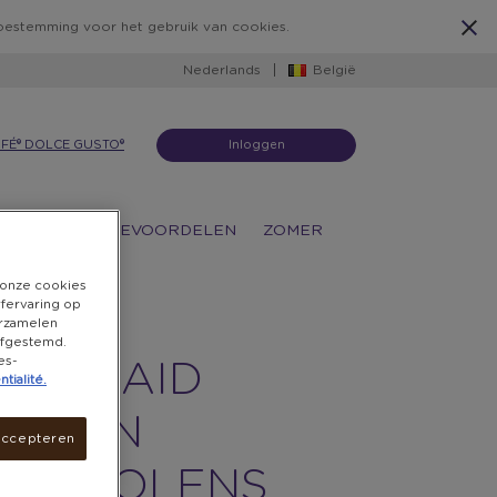
 toestemming voor het gebruik van cookies.
Nederlands
België
FÉ® DOLCE GUSTO®
Inloggen
ATIES
KOFFIEVOORDELEN
ZOMER
n onze cookies
rfervaring op
erzamelen
 afgestemd.
es-
TCHENAID
tialité.
UT- EN
accepteren
PERMOLENS