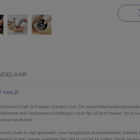
NDELAAR
 VAN 2)
KitchenAid Salt & Pepper Grinders Set. Dit essentiële keukengereeds
isme met instelbare instellingen voor fijn of grof malen. Of je nu 
tente resultaten
stvrij staal en zijn gemaakt voor langdurige duurzaamheid. Dankzij 
enster je laat weten wanneer het tijd is om bij te vullen. Strak en mod