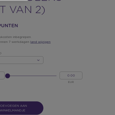
T VAN 2)
 PUNTEN
skosten inbegrepen.
innen 7 werkdagen
land wijzigen
D
D
GELIEVE
MIJN
INPUT
GELD
TE
EUR
GEVEN
VOOR
SLIDER
TOEVOEGEN AAN
WINKELMANDJE