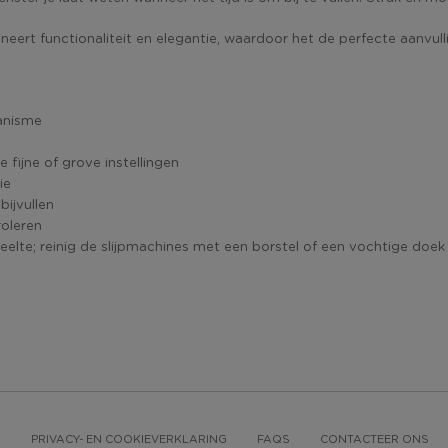
ert functionaliteit en elegantie, waardoor het de perfecte aanvullin
hanisme
fijne of grove instellingen
ie
ijvullen
roleren
te; reinig de slijpmachines met een borstel of een vochtige doek
N
PRIVACY- EN COOKIEVERKLARING
FAQS
CONTACTEER ONS