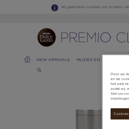
Wij gebruiken cookies om je beter van
NEW ARRIVALS
MUZIEK EN TECHNOLOG
Door op de
en de cook
het web te
zodat wij,
Stel uw vo
Warning:
Success:
Password
instelling
changed
successfully!
Cookies-