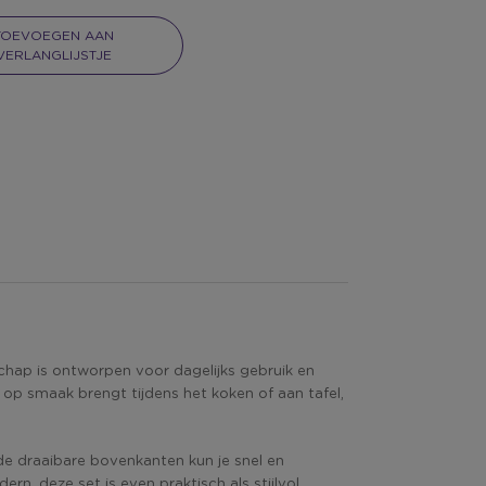
TOEVOEGEN AAN
VERLANGLIJSTJE
chap is ontworpen voor dagelijks gebruik en
op smaak brengt tijdens het koken of aan tafel,
de draaibare bovenkanten kun je snel en
ern, deze set is even praktisch als stijlvol.