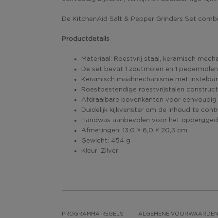
De KitchenAid Salt & Pepper Grinders Set combine
Productdetails
Materiaal: Roestvrij staal, keramisch mec
De set bevat 1 zoutmolen en 1 pepermolen
Keramisch maalmechanisme met instelbare 
Roestbestendige roestvrijstalen construct
Afdraaibare bovenkanten voor eenvoudig b
Duidelijk kijkvenster om de inhoud te cont
Handwas aanbevolen voor het opberggedeel
Afmetingen: 13,0 × 6,0 × 20,3 cm
Gewicht: 454 g
Kleur: Zilver
PROGRAMMA REGELS
ALGEMENE VOORWAARDE