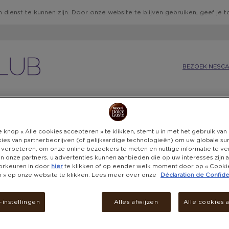
 dienst te kunnen zijn. Door onze website te blijven gebruiken, geef je
BEZOEK NESCA
IE
KEUKEN
CADEAUBONNEN
BELEVENISSEN
DON
 knop « Alle cookies accepteren » te klikken, stemt u in met het gebruik va
ies van partnerbedrijven (of gelijkaardige technologieën) om uw globale su
 verbeteren, om onze online bezoekers te meten en nuttige informatie te v
 en onze partners, u advertenties kunnen aanbieden die op uw interesses zijn
orkeuren in door
hier
te klikken of op eender welk moment door op « Cooki
KI
en » op onze website te klikken. Lees meer over onze
Déclaration de Confiden
ZO
instellingen
Alles afwijzen
Alle cookies 
PE