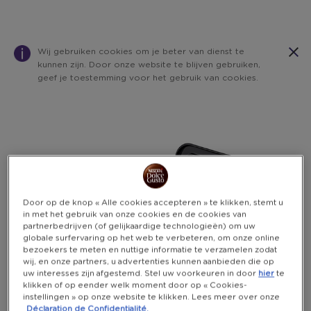
Wij gebruiken cookies om je beter van dienst te
kunnen zijn. Door onze website te blijven gebruiken,
geef je toestemming voor het gebruik van cookies.
Warning:
Success:
Password
changed
successfully!
Door op de knop « Alle cookies accepteren » te klikken, stemt u
in met het gebruik van onze cookies en de cookies van
partnerbedrijven (of gelijkaardige technologieën) om uw
globale surfervaring op het web te verbeteren, om onze online
bezoekers te meten en nuttige informatie te verzamelen zodat
wij, en onze partners, u advertenties kunnen aanbieden die op
uw interesses zijn afgestemd. Stel uw voorkeuren in door
hier
te
klikken of op eender welk moment door op « Cookies-
instellingen » op onze website te klikken. Lees meer over onze
Déclaration de Confidentialité.