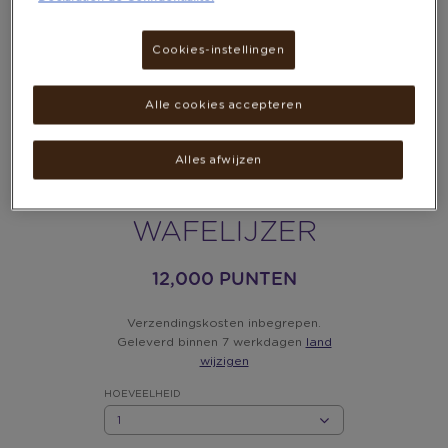
Cookies-instellingen
Alle cookies accepteren
Alles afwijzen
CAMRY CR 3046
WAFELIJZER
12,000 PUNTEN
Verzendingskosten inbegrepen.
Geleverd binnen 7 werkdagen
land
wijzigen
HOEVEELHEID
HOEVEELHEID