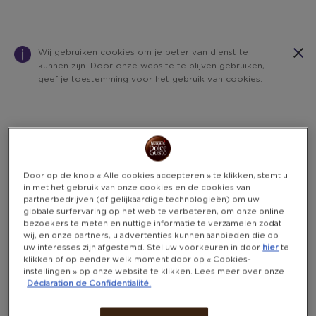
Wij gebruiken cookies om je beter van dienst te
kunnen zijn. Door onze website te blijven gebruiken,
geef je toestemming voor het gebruik van cookies.
Warning:
Success:
Password
changed
UITVERKOCHT
successfully!
Door op de knop « Alle cookies accepteren » te klikken, stemt u
in met het gebruik van onze cookies en de cookies van
partnerbedrijven (of gelijkaardige technologieën) om uw
globale surfervaring op het web te verbeteren, om onze online
bezoekers te meten en nuttige informatie te verzamelen zodat
wij, en onze partners, u advertenties kunnen aanbieden die op
uw interesses zijn afgestemd. Stel uw voorkeuren in door
hier
te
klikken of op eender welk moment door op « Cookies-
instellingen » op onze website te klikken. Lees meer over onze
Déclaration de Confidentialité.