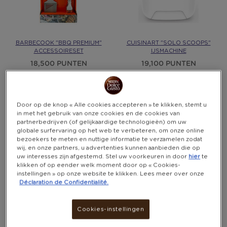
BARBECOOK "BBQ PREMIUM"
CUISINART "SOLO SCOOPS"
ACCESSOIRESET
IJSMACHINE
18,500 PUNTEN
19,100 PUNTEN
Door op de knop « Alle cookies accepteren » te klikken, stemt u
Nieuw
Cadeau
in met het gebruik van onze cookies en de cookies van
partnerbedrijven (of gelijkaardige technologieën) om uw
globale surfervaring op het web te verbeteren, om onze online
bezoekers te meten en nuttige informatie te verzamelen zodat
wij, en onze partners, u advertenties kunnen aanbieden die op
uw interesses zijn afgestemd. Stel uw voorkeuren in door
hier
te
klikken of op eender welk moment door op « Cookies-
instellingen » op onze website te klikken. Lees meer over onze
Déclaration de Confidentialité.
Cookies-instellingen
YETI "RAMBLER" REISBEKER
ADLER AD 4616 STAAFMIXER
20OZ
8,600 PUNTEN