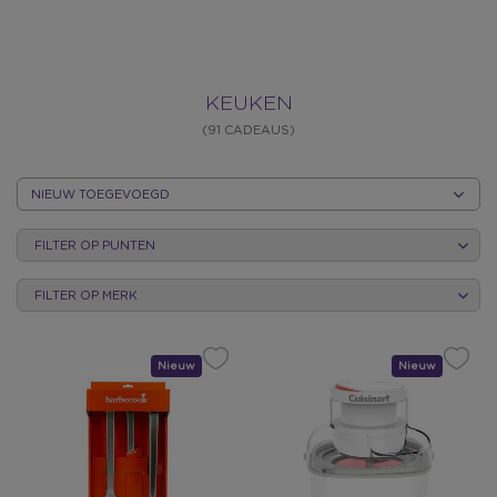
KEUKEN
KEUKEN
(91 CADEAUS)
SORTEER
OP
FILTER OP PUNTEN
CATEGORIE
FILTER OP MERK
Nieuw
Cadeau
Nieuw
Cadeau