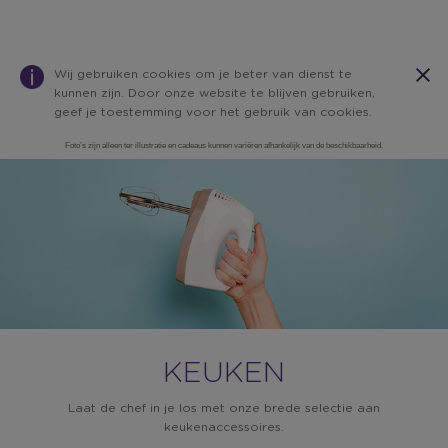
Wij gebruiken cookies om je beter van dienst te
kunnen zijn. Door onze website te blijven gebruiken,
geef je toestemming voor het gebruik van cookies.
Foto’s zijn alleen ter illustratie en cadeaus kunnen variëren afhankelijk van de beschikbaarheid.
Warning:
Success:
Password
changed
successfully!
KEUKEN
Laat de chef in je los met onze brede selectie aan
keukenaccessoires.