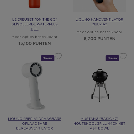
LE CREUSET "ON THE GO"
LIQUNO HANDVENTILATOR
GEÏSOLEERDE WATERFLES
"IBERIA"
0,5L
Meer opties beschikbaar
Meer opties beschikbaar
6,700 PUNTEN
15,100 PUNTEN
Nieuw
Cadeau
Nieuw
Cadeau
LIQUNO "IBERIA" DRAAGBARE
MUSTANG "BASIC 47"
OPLAADBARE
HOUTSKOOLGRILL 44CM MET
BUREAUVENTILATOR
ASH BOWL