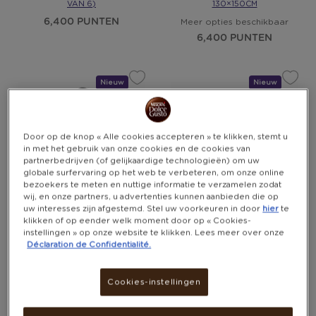
VAN 6)
130×150CM
6,400 PUNTEN
Meer opties beschikbaar
6,400 PUNTEN
Nieuw
Cadeau
Nieuw
Cadeau
Door op de knop « Alle cookies accepteren » te klikken, stemt u
in met het gebruik van onze cookies en de cookies van
partnerbedrijven (of gelijkaardige technologieën) om uw
globale surfervaring op het web te verbeteren, om onze online
bezoekers te meten en nuttige informatie te verzamelen zodat
wij, en onze partners, u advertenties kunnen aanbieden die op
uw interesses zijn afgestemd. Stel uw voorkeuren in door
hier
te
klikken of op eender welk moment door op « Cookies-
4 LIVING "THEO" STRANDMAT
ATOM KAMPEERLAMP MET
instellingen » op onze website te klikken. Lees meer over onze
120×150CM
VENTILATOR
Déclaration de Confidentialité.
6,100 PUNTEN
8,500 PUNTEN
Cookies-instellingen
Nieuw
Cadeau
Nieuw
Cadeau