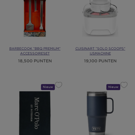
BARBECOOK "BBQ PREMIUM"
CUISINART "SOLO SCOOPS"
ACCESSOIRESET
IJSMACHINE
18,500 PUNTEN
19,100 PUNTEN
Nieuw
Cadeau
Nieuw
Cadeau