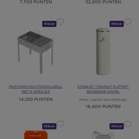
7,700 PUNTEN
32,800 PUNTEN
Nieuw
Cadeau
Nieuw
Cadeau
MUSTANG HOUTSKOOLGRILL
STANLEY "TRANSIT FLIPTOP"
MET 6 SPIESJES
REISBEKER 590ML
14,100 PUNTEN
Meer opties beschikbaar
16,400 PUNTEN
Nieuw
Cadeau
Nieuw
Cadeau