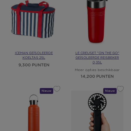
ICEMAN GEÏSOLEERDE
LE CREUSET "ON THE GO"
KOELTAS 25L
GEÏSOLEERDE REISBEKER
0,35L
9,300 PUNTEN
Meer opties beschikbaar
14,200 PUNTEN
Nieuw
Cadeau
Nieuw
Cadeau