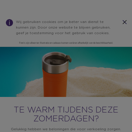
Wij gebruiken cookies om je beter van dienst te
kunnen zijn. Door onze website te blijven gebruiken,
geef je toestemming voor het gebruik van cookies.
Foto’s zijn alleen ter illustratie en cadeaus kunnen variëren afhankelijk van de beschikbaarheid.
Zomer
Warning:
Success:
Password
changed
successfully!
TE WARM TIJDENS DEZE
ZOMERDAGEN?
Gelukkig hebben we beloningen die voor verkoeling zorgen.