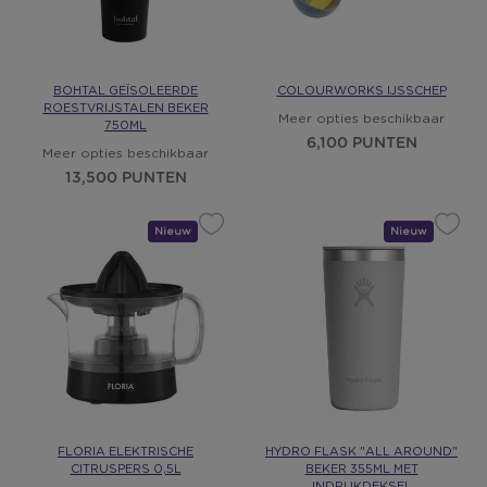
BOHTAL GEÏSOLEERDE
COLOURWORKS IJSSCHEP
ROESTVRIJSTALEN BEKER
Meer opties beschikbaar
750ML
6,100 PUNTEN
Meer opties beschikbaar
13,500 PUNTEN
Nieuw
Cadeau
Nieuw
Cadeau
FLORIA ELEKTRISCHE
HYDRO FLASK "ALL AROUND"
CITRUSPERS 0,5L
BEKER 355ML MET
INDRUKDEKSEL