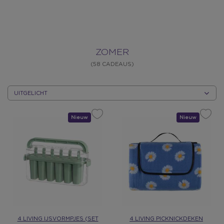
ZOMER
(58 CADEAUS)
SORTEER
OP
CATEGORIE
SORTEER
OP
Nieuw
Cadeau
Nieuw
Cadeau
CATEGORIE
4 LIVING IJSVORMPJES (SET
4 LIVING PICKNICKDEKEN