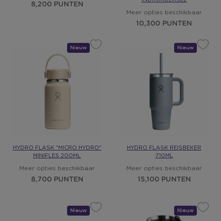
8,200 PUNTEN
Meer opties beschikbaar
10,300 PUNTEN
Nieuw
Cadeau
Nieuw
Cadeau
HYDRO FLASK "MICRO HYDRO"
HYDRO FLASK REISBEKER
MINIFLES 200ML
710ML
Meer opties beschikbaar
Meer opties beschikbaar
8,700 PUNTEN
15,100 PUNTEN
Nieuw
Cadeau
Nieuw
Cadeau